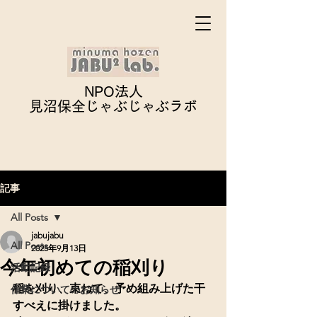
NPO法人
見沼保全じゃぶじゃぶ
ラボ
記事
All Posts
jabujabu
All Posts
2025年9月13日
今年初めての稲刈り
活動記録
稲を刈り、束ねて、予め組み上げた干
作業についてのお知らせ
すべえに掛けました。