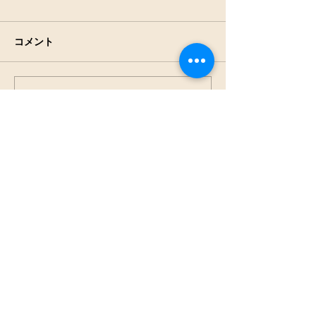
コメント
アキアカネの羽
田んぼの生きもの観察
コメントを追加…
NPO法人
見沼保全じゃぶじゃぶラ
ボ
press@jabu2.info