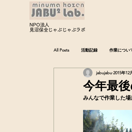
NPO法人
見沼保全じゃぶじゃぶ
ラボ
All Posts
活動記録
作業につい
jabujabu
2015年12
今年最後
みんなで作業した場