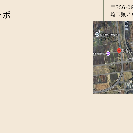
〒336-0
ラボ
埼玉県さ
アキ
田んぼの生きもの観察