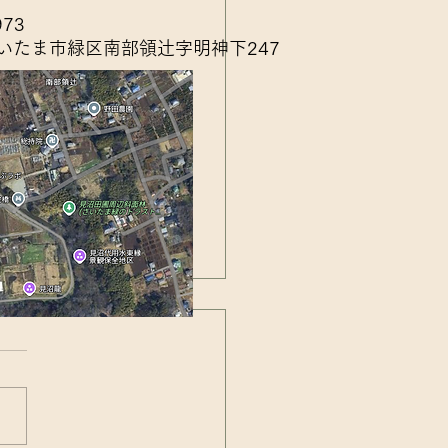
973
いたま市緑区南部領辻字明神下247
アカネの羽化