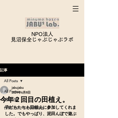
NPO法人
見沼保全じゃぶじゃぶ
ラボ
記事
All Posts
jabujabu
All Posts
2024年6月8日
今年２回目の田植え。
活動記録
子どもたちも田植えに参加してくれま
作業についてのお知らせ
した。でもやっぱり、泥田んぼで遊ぶ