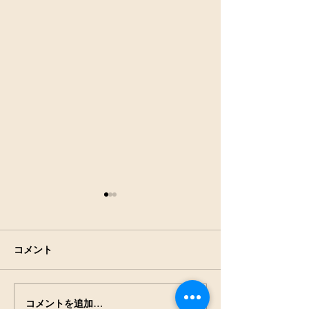
コメント
アキアカネの羽
田んぼの生きもの観察
コメントを追加…