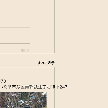
すべて表示
973
いたま市緑区南部領辻字明神下247