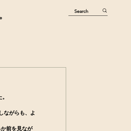
e
た。
苦しながらも、よ
るか前を見なが