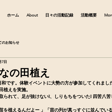
ホーム
About
日々の活動記録
活動概要
Mor
てのお知らせ
月7日
なの田植え
え日和です。体験イベントに大勢の方が参加してくれまし
田植えを実施。
取られて、足が抜けない❕、しりもちをついた❕ 四苦八
苗を植えるんだよー 」「苗の列が真っすぐに並んでい