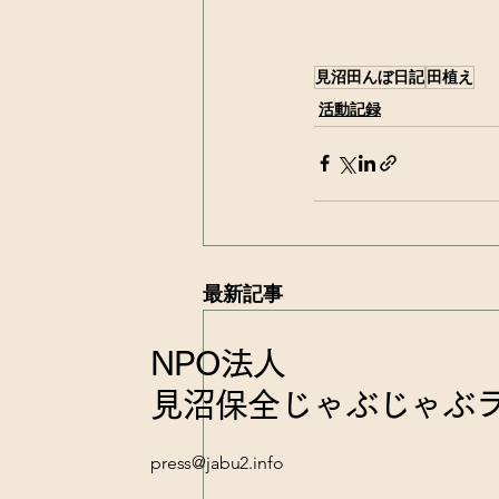
見沼田んぼ日記
田植え
活動記録
最新記事
NPO法人
見沼保全じゃぶじゃぶ
press@jabu2.info