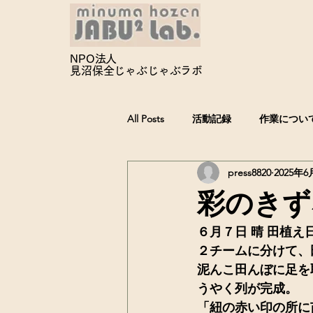
NPO法人
見沼保全じゃぶじゃぶ
ラボ
All Posts
活動記録
作業につい
press8820
2025年6
彩のきず
６月７日 晴 田植
２チームに分けて、
泥んこ田んぼに足を
うやく列が完成。
「紐の赤い印の所に