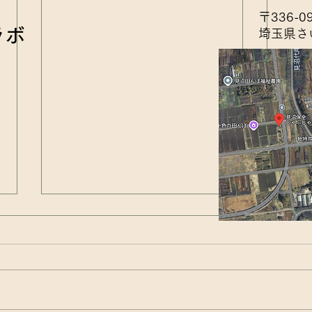
〒336-0
ラボ
埼玉県さ
アキ
田んぼの生きもの観察