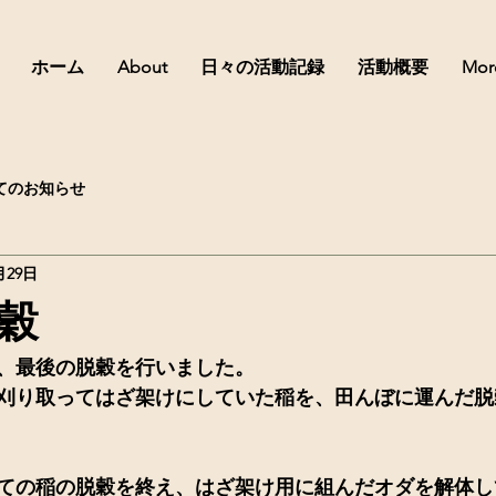
ホーム
About
日々の活動記録
活動概要
Mor
てのお知らせ
月29日
穀
、最後の脱穀を行いました。
刈り取ってはざ架けにしていた稲を、田んぼに運んだ脱
ての稲の脱穀を終え、はざ架け用に組んだオダを解体し