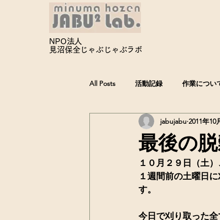
NPO法人
見沼保全じゃぶじゃぶ
ラボ
All Posts
活動記録
作業につい
jabujabu
2011年10
最後の脱
１０月２９日（土）
１週間前の土曜日に
す。
今日で刈り取った全