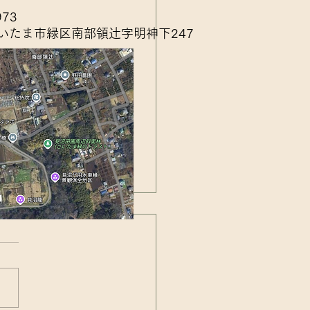
973
いたま市緑区南部領辻字明神下247
アカネの羽化