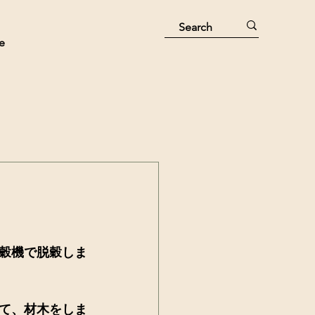
e
穀機で脱穀しま
て、材木をしま