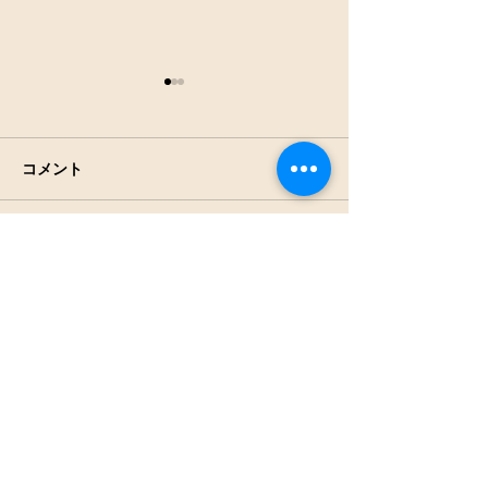
コメント
アキアカネの羽
田んぼの生きもの観察
コメントを追加…
NPO法人
見沼保全じゃぶじゃぶラ
ボ
press@jabu2.info