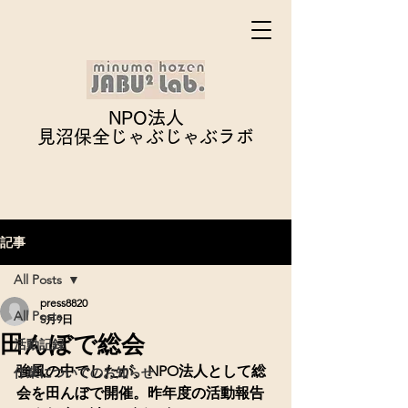
NPO法人
見沼保全じゃぶじゃぶ
ラボ
記事
All Posts
press8820
All Posts
5月9日
田んぼで総会
活動記録
強風の中でしたが、NPO法人として総
作業についてのお知らせ
会を田んぼで開催。昨年度の活動報告