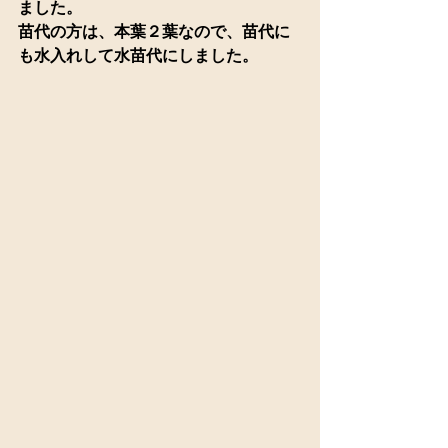
ました。
苗代の方は、本葉２葉なので、苗代に
も水入れして水苗代にしました。