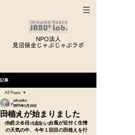
NPO法人
見沼保全じゃぶじゃぶ
ラボ
記事
All Posts
jabujabu
All Posts
2011年5月28日
田植えが始まりました
活動記録
５月２８日（土）、台風が近付く生憎
作業についてのお知らせ
の天気の中、今年１回目の田植えを行