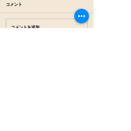
コメント
アキアカネの羽
田んぼの生きもの観察
コメントを追加…
NPO法人
見沼保全じゃぶじゃぶラ
ボ
press@jabu2.info