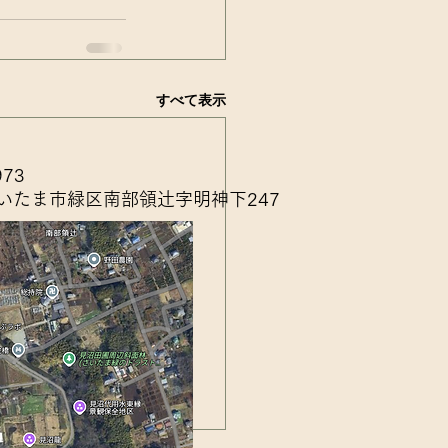
すべて表示
973
いたま市緑区南部領辻字明神下247