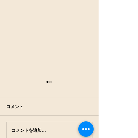
コメント
アキアカネの羽
田んぼの生きもの観察
コメントを追加…