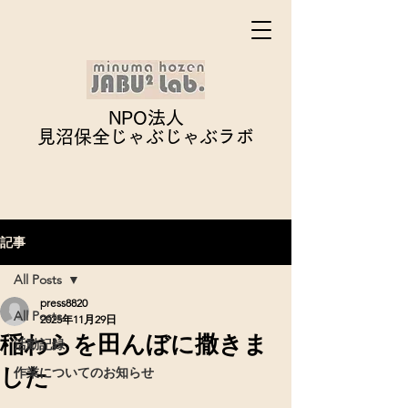
NPO法人
見沼保全じゃぶじゃぶ
ラボ
記事
All Posts
press8820
All Posts
2025年11月29日
稲わらを田んぼに撒きま
活動記録
した
作業についてのお知らせ