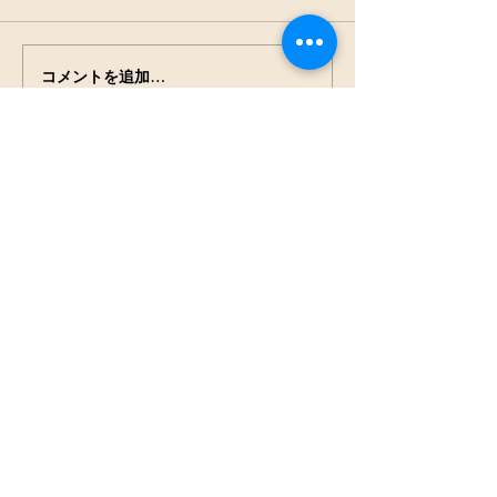
アキアカネの羽
田んぼの生きもの観察
コメントを追加…
NPO法人
見沼保全じゃぶじゃぶラ
ボ
press@jabu2.info