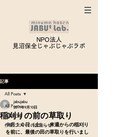
NPO法人
見沼保全じゃぶじゃぶ
ラボ
記事
All Posts
jabujabu
All Posts
2011年9月10日
稲刈りの前の草取り
活動記録
９月１０日（土）、来週からの稲刈り
作業についてのお知らせ
を前に、最後の田の草取りを行いまし