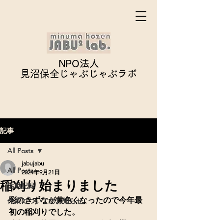
NPO法人
見沼保全じゃぶじゃぶ
ラボ
記事
All Posts
jabujabu
All Posts
2024年9月21日
稲刈り始まりました
活動記録
彩のきずなが黄色くなったので今年最
作業についてのお知らせ
初の稲刈りでした。