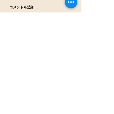
田んぼの生きもの観察
コメントを追加…
NPO法人
見沼保全じゃぶじゃぶラ
ボ
press@jabu2.info