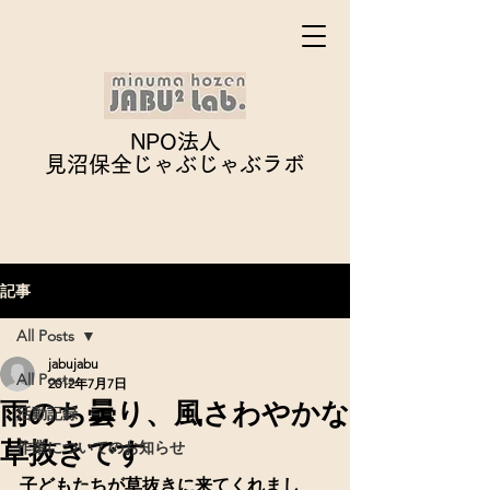
NPO法人
見沼保全じゃぶじゃぶ
ラボ
記事
All Posts
jabujabu
All Posts
2012年7月7日
雨のち曇り、風さわやかな
活動記録
草抜きです
作業についてのお知らせ
子どもたちが草抜きに来てくれまし