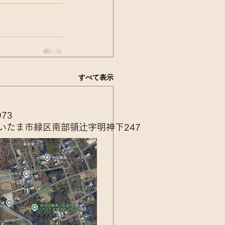
すべて表示
973
いたま市緑区南部領辻字明神下247