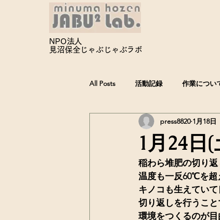
NPO法人
見沼保全じゃぶじゃぶ
ラボ
All Posts
活動記録
作業につい
press8820
1月18日
1月24日
稲わら堆肥の切り返
温度も一反60℃を
キノコも生えていて
切り返しを行うこと
環境をつくるのが目