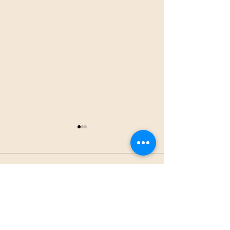
7月25日(土)9:00～田の草
取継続中
もうちょっとです。
コメント
コメントを追加…
7月18日(土)9:
取り継続中