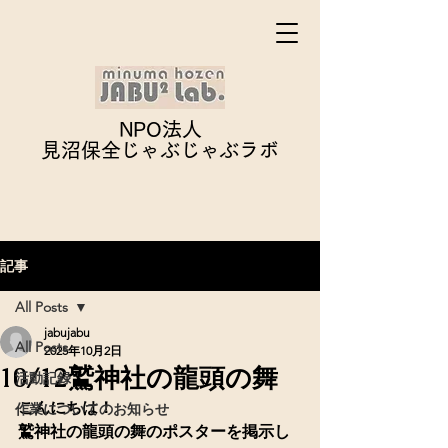
NPO法人
見沼保全じゃぶじゃぶ
ラボ
記事
All Posts
jabujabu
All Posts
2025年10月2日
10/12鷲神社の龍頭の舞
活動記録
こんにちは！
作業についてのお知らせ
鷲神社の龍頭の舞のポスターを掲示し