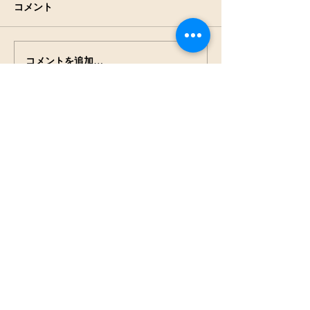
コメント
アキアカネの羽
田んぼの生きもの観察
コメントを追加…
NPO法人
見沼保全じゃぶじゃぶラ
ボ
press@jabu2.info