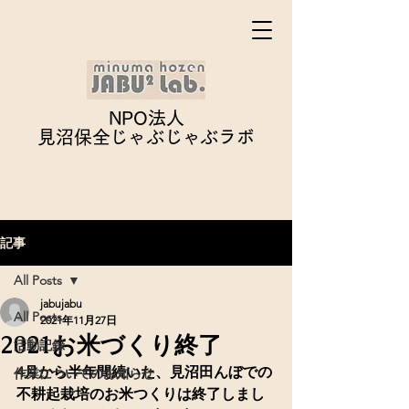
NPO法人
見沼保全じゃぶじゃぶ
ラボ
記事
All Posts
jabujabu
All Posts
2021年11月27日
2021お米づくり終了
活動記録
4月から半年間続いた、見沼田んぼでの
作業についてのお知らせ
不耕起栽培のお米つくりは終了しまし