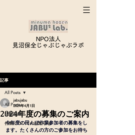
NPO法人
見沼保全じゃぶじゃぶ
ラボ
記事
All Posts
jabujabu
All Posts
2024年4月1日
2024年度の募集のご案内
活動記録
今年度の田んぼ作業参加者の募集をし
作業についてのお知らせ
ます。たくさんの方のご参加をお待ち