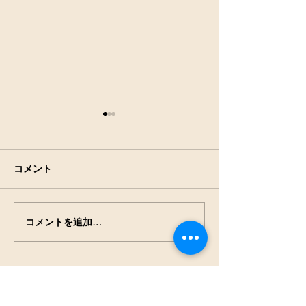
コメント
アキアカネの羽
田んぼの生きもの観察
コメントを追加…
NPO法人