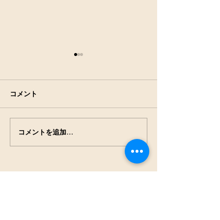
コメント
コメントを追加…
7月18日(土)9:00～田の草
空から田んぼを
取り継続中
した
NPO法人
見沼保全じゃぶじゃぶラ
ボ