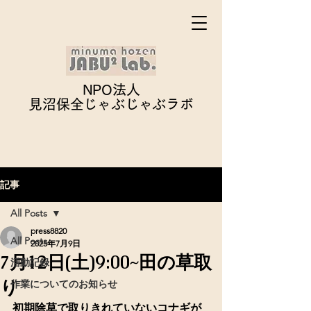
NPO法人
見沼保全じゃぶじゃぶ
ラボ
記事
All Posts
press8820
All Posts
2025年7月9日
7月12日(土)9:00~田の草取
活動記録
り
作業についてのお知らせ
初期除草で取りきれていないコナギが