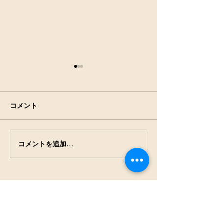
7月25日(土)9:00～田の草
取継続中
もうちょっとです。
コメント
コメントを追加…
7月18日(土)9:
取り継続中
NPO法人
見沼保全じゃぶじゃぶラ