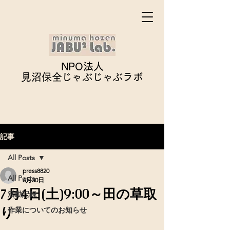
NPO法人
見沼保全じゃぶじゃぶ
ラボ
記事
All Posts
press8820
All Posts
6月30日
7月4日(土)9:00～田の草取
活動記録
り
作業についてのお知らせ