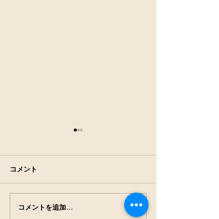
7月25日(土)9:00～田の草
取継続中
もうちょっとです。
コメント
コメントを追加…
7月18日(土)9: