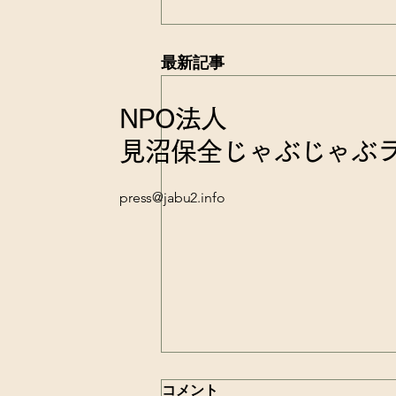
最新記事
NPO法人
見沼保全じゃぶじゃぶ
press@jabu2.info
7月25日(土)9:00～田の草取継
コメント