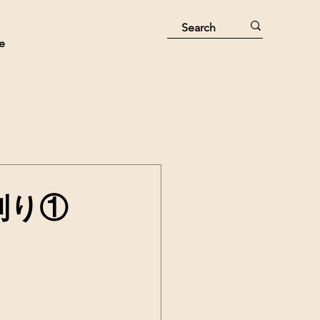
e
稲刈り①