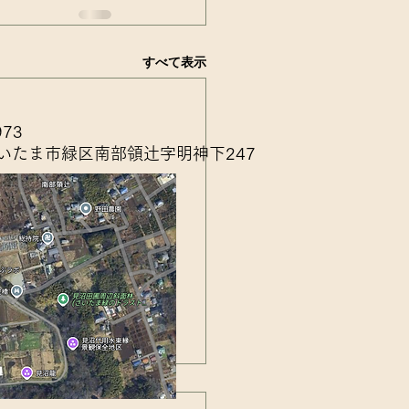
すべて表示
973
いたま市緑区南部領辻字明神下247