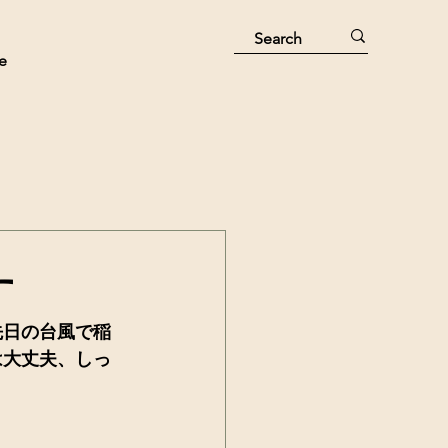
e
す
先日の台風で稲
は大丈夫、しっ