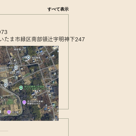
すべて表示
973
いたま市緑区南部領辻字明神下247