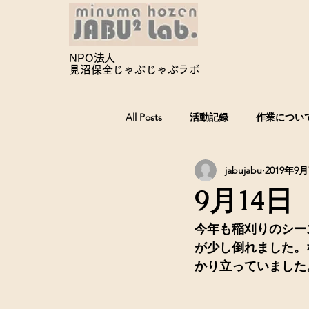
NPO法人
見沼保全じゃぶじゃぶ
ラボ
All Posts
活動記録
作業につい
jabujabu
2019年9
9月14
今年も稲刈りのシー
が少し倒れました。
かり立っていました