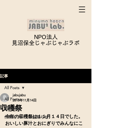
NPO法人
見沼保全じゃぶじゃぶ
ラボ
記事
All Posts
jabujabu
All Posts
2015年11月14日
収穫祭
活動記録
今年の収穫祭は１１月１４日でした。
作業についてのお知らせ
おいしい豚汁とおにぎりでみんなにこ