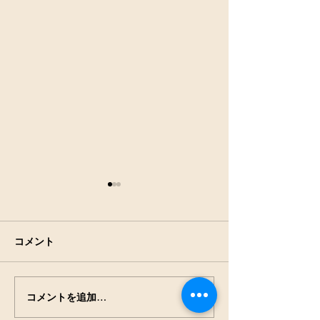
コメント
アキアカネの羽
田んぼの生きもの観察
コメントを追加…