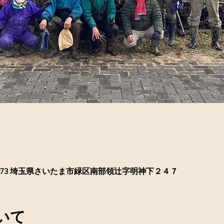
-0973 埼玉県さいたま市緑区南部領辻字明神下２４７
いて