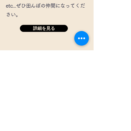
etc...ぜひ田んぼの仲間になってくだ
さい。
詳細を見る
​寄付
寄付を通じて、自然保護活動や田んぼの
持続可能な運営を支援することができま
す。寄付をいただいた方には、活動報告
や感謝状をお送りします。寄付をいただ
ける場合は、以下のフォームよりご連絡
ください。