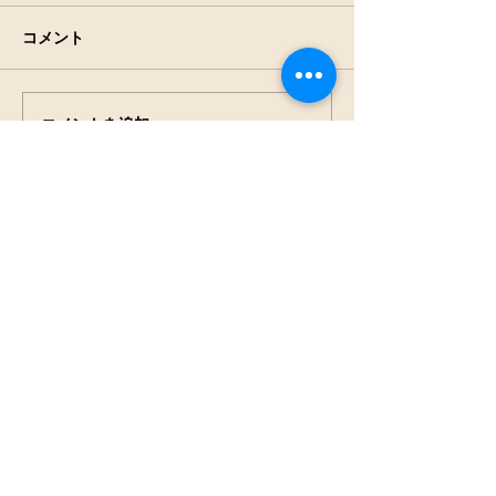
コメント
アキアカネの羽
田んぼの生きもの観察
コメントを追加…
NPO法人
見沼保全じゃぶじゃぶラ
ボ
press@jabu2.info