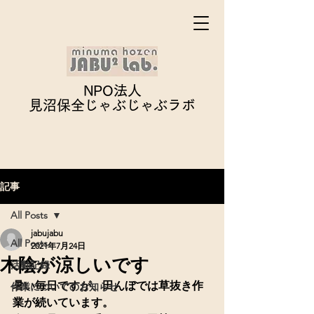
NPO法人
見沼保全じゃぶじゃぶ
ラボ
記事
All Posts
jabujabu
All Posts
2021年7月24日
木陰が涼しいです
活動記録
暑い毎日ですが、田んぼでは草抜き作
作業についてのお知らせ
業が続いています。